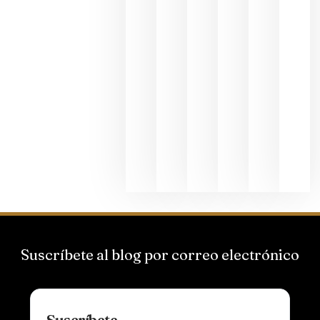
junio 24,
2026
La apuest
de
Bodegas
Hispano
Suizas por
el magnu
que desafí
al
Champagn
junio 24,
2026
Suscríbete al blog por correo electrónico
Suscríbete