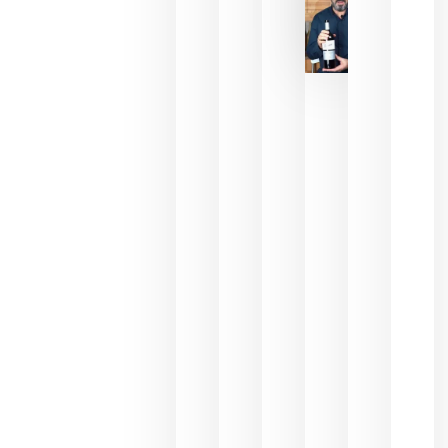
La FEV
critica la
reducción
de las
ayudas a
la
promoción
del vino y
alerta del
impacto
para las
bodegas
españolas
julio 13,
2026
HIP 2027
reunirá en
Madrid al
sector
Horeca
para defini
las
prioridade
de la