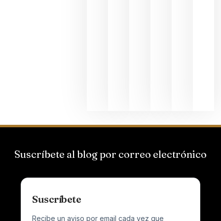
La apuest
de
Bodegas
Hispano
Suizas por
el magnu
que desafí
al
Champagn
junio 24,
2026
Suscríbete al blog por correo electrónico
Suscríbete
Recibe un aviso por email cada vez que