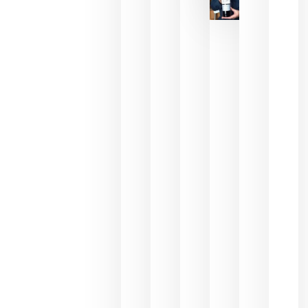
critica la
reducción
de las
ayudas a
la
promoción
del vino y
alerta del
impacto
para las
bodegas
españolas
julio 13,
2026
HIP 2027
reunirá en
Madrid al
sector
Horeca
para defini
las
prioridade
de la
hostelería
del futuro
julio 9,