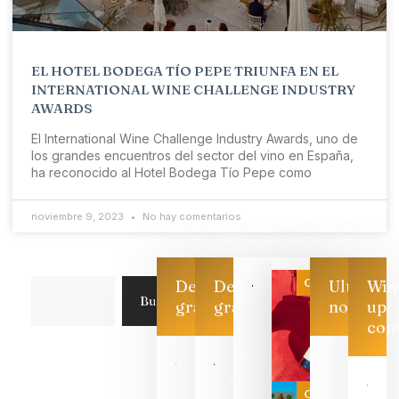
EL HOTEL BODEGA TÍO PEPE TRIUNFA EN EL
INTERNATIONAL WINE CHALLENGE INDUSTRY
AWARDS
El International Wine Challenge Industry Awards, uno de
los grandes encuentros del sector del vino en España,
ha reconocido al Hotel Bodega Tío Pepe como
noviembre 9, 2023
No hay comentarios
Categoría
Descarga
Descarga
Ultimas
Win
Buscar
gratis
gratis
noticias
up
con
Las 7
bodegas
que ya
Categoría