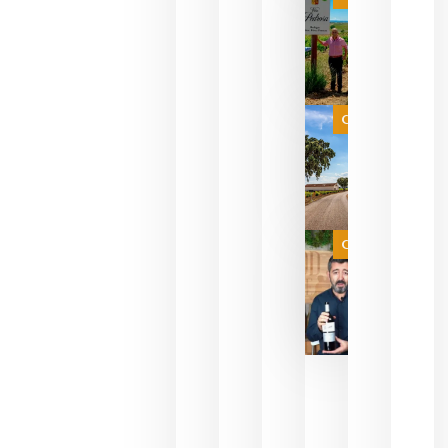
pueden
descorcha
sus vinos
para
celebrar
que su
selección
es
Categoría
campeona
del mundo
sin
necesidad
de espera
a que se
juegue la
Categoría
final
julio 16,
2026
La FEV
critica la
reducción
de las
ayudas a
la
promoción
del vino y