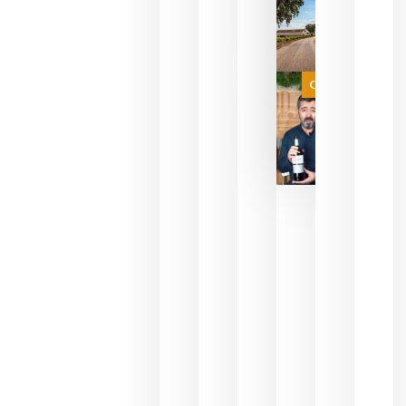
sin
necesidad
de espera
a que se
juegue la
Categoría
final
julio 16,
2026
La FEV
critica la
reducción
de las
ayudas a
la
promoción
del vino y
alerta del
impacto
para las
bodegas
españolas
julio 13,
2026
HIP 2027