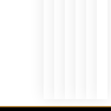
del Duero
y
Valdeorras
en una
exposició
fotográfic
dedicada
al godello
junio 24,
2026
La apuest
de
Bodegas
Hispano
Suizas por
el magnu
que desafí
al
Champagn
junio 24,
2026