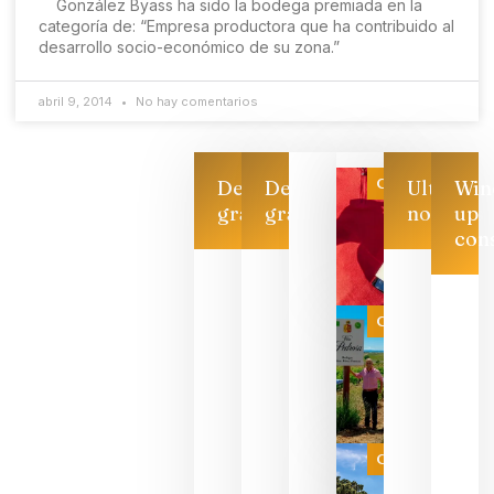
González Byass ha sido la bodega premiada en la
categoría de: “Empresa productora que ha contribuido al
desarrollo socio-económico de su zona.”
abril 9, 2014
No hay comentarios
Categoría
Descarga
Descarga
Ultimas
Win
gratis
gratis
noticias
up
con
Las 7
bodegas
que ya
Categoría
pueden
descorcha
sus vinos
para
celebrar
que su
selección
es
Categoría
campeona
del mundo