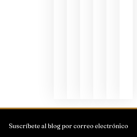
fotográfic
dedicada
al godello
junio 24,
2026
La apuest
de
Bodegas
Hispano
Suizas por
el magnu
que desafí
al
Champagn
junio 24,
2026
Suscríbete al blog por correo electrónico