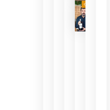
juegue la
Categoría
final
julio 16,
2026
La FEV
critica la
reducción
de las
ayudas a
la
promoción
del vino y
alerta del
impacto
para las
bodegas
españolas
julio 13,
2026
HIP 2027
reunirá en
Madrid al
sector
Horeca
para defini