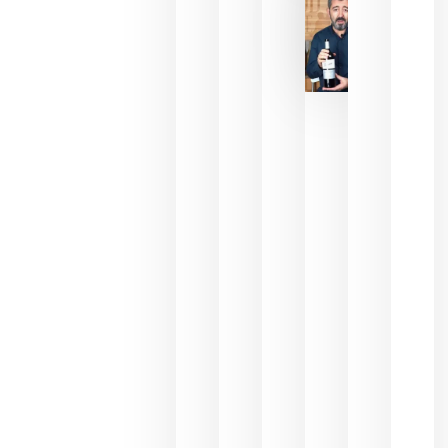
2026
La FEV
critica la
reducción
de las
ayudas a
la
promoción
del vino y
alerta del
impacto
para las
bodegas
españolas
julio 13,
2026
HIP 2027
reunirá en
Madrid al
sector
Horeca
para defini
las
prioridade