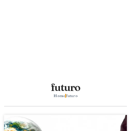
futuro
Home
futuro