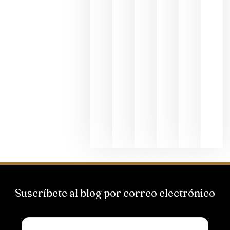
al godello
junio 24,
2026
La apuest
de
Bodegas
Hispano
Suizas por
el magnu
que desafí
al
Champagn
junio 24,
2026
Suscríbete al blog por correo electrónico