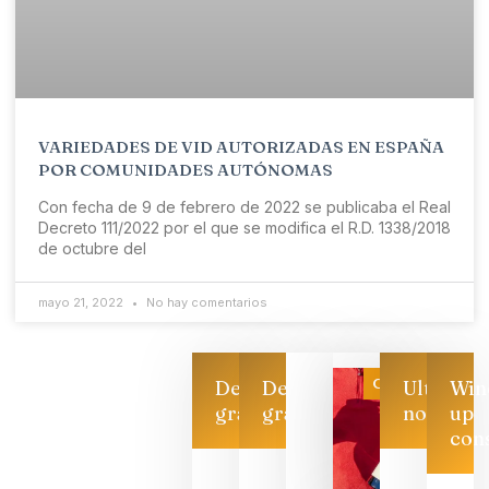
VARIEDADES DE VID AUTORIZADAS EN ESPAÑA
POR COMUNIDADES AUTÓNOMAS
Con fecha de 9 de febrero de 2022 se publicaba el Real
Decreto 111/2022 por el que se modifica el R.D. 1338/2018
de octubre del
mayo 21, 2022
No hay comentarios
Categoría
Descarga
Descarga
Ultimas
Win
gratis
gratis
noticias
up
con
Las 7