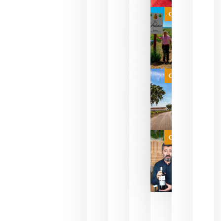
bodegas
que ya
Categoría
pueden
descorcha
sus vinos
para
celebrar
que su
selección
es
Categoría
campeona
del mundo
sin
necesidad
de espera
a que se
juegue la
Categoría
final
julio 16,
2026
La FEV
critica la
reducción
de las
ayudas a
la