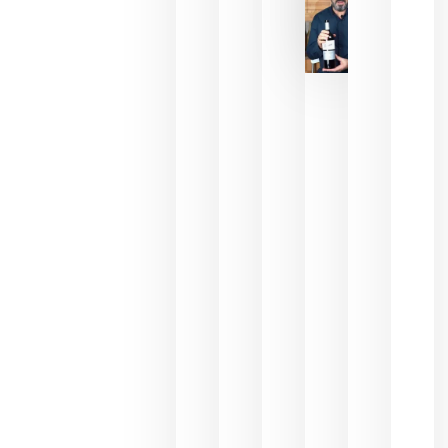
La FEV
critica la
reducción
de las
ayudas a
la
promoción
del vino y
alerta del
impacto
para las
bodegas
españolas
julio 13,
2026
HIP 2027
reunirá en
Madrid al
sector
Horeca
para defini
las
prioridade
de la