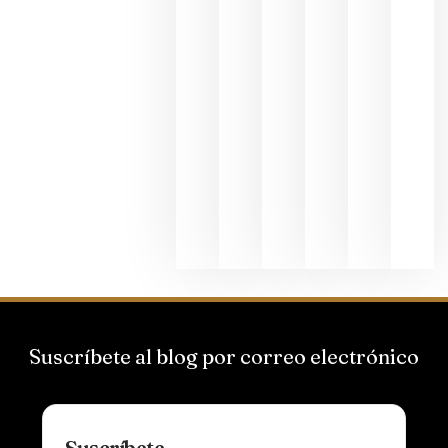
junio 24,
2026
La apuest
de
Bodegas
Hispano
Suizas por
el magnu
que desafí
al
Champagn
junio 24,
2026
Suscríbete al blog por correo electrónico
Suscríbete