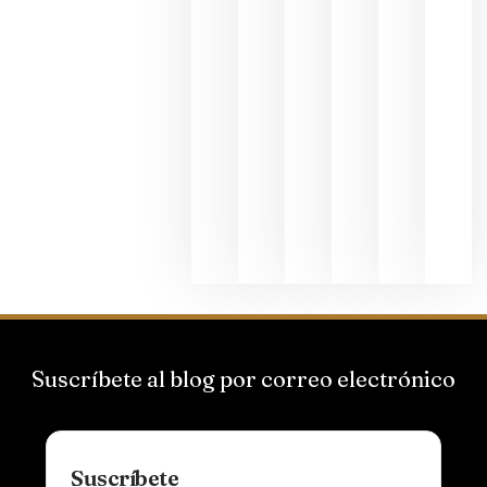
junio 24,
2026
La apuest
de
Bodegas
Hispano
Suizas por
el magnu
que desafí
al
Champagn
junio 24,
2026
Suscríbete al blog por correo electrónico
Suscríbete