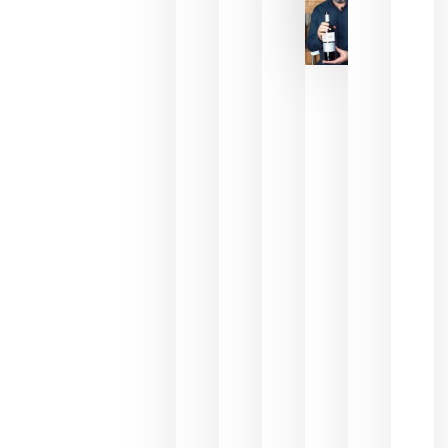
La FEV
critica la
reducción
de las
ayudas a
la
promoción
del vino y
alerta del
impacto
para las
bodegas
españolas
julio 13,
2026
HIP 2027
reunirá en
Madrid al
sector
Horeca
para defini
las
prioridade
de la
hostelería