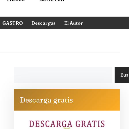
GASTRO
Descargas
El Autor
Bus
Descarga gratis