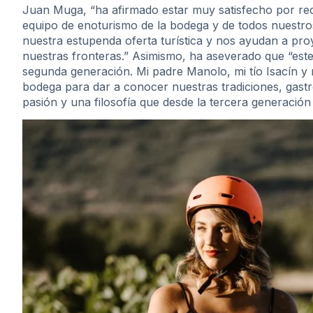
Juan Muga, “ha afirmado estar muy satisfecho por recib
equipo de enoturismo de la bodega y de todos nuestr
nuestra estupenda oferta turística y nos ayudan a pr
nuestras fronteras.” Asimismo, ha aseverado que “este
segunda generación. Mi padre Manolo, mi tío Isacín y m
bodega para dar a conocer nuestras tradiciones, gastr
pasión y una filosofía que desde la tercera generaci