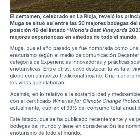
El certamen, celebrado en La Rioja, reveló los prin
Muga se situó así entre las 50 mejores bodegas del
posición 49 del listado “
World’s Best Vineyards
2023
mejores experiencias en viñedos de todo el mundo.
Muga, que el año pasado ya fue nombrada como una d
enoturismo según el medio de comunicación Decanter y
categoría de Experiencias innovadoras y prácticas sost
enoturísticas. Entre otras, cabe destacar la visita al vi
globo con almuerzo tradicional riojano. Una manera mu
los vinos que elaboran.
Además, en lo relativo a la sostenibilidad y medioambi
con el certificado
Wineries for Climate Change Protect
actualmente, cubren el 33% del consumo total anual de
Este listado, que se ha publicado recientemente y va p
bodegas del mundo y tiene en consideración las nomina
enoturismo de todo el mundo.