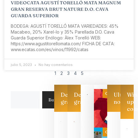
VIDEOCATA AGUSTÍ TORELLÓ MATA MAGNUM
GRAN RESERVA BRUT NATURE D.O. CAVA
GUARDA SUPERIOR
BODEGA: AGUSTÍ TORELLÓ MATA VARIEDADES: 45%
Macabeo, 20% Xarel-lo y 35% Parellada D.O. Cava
Guarda Superior Enólogo: Àlex Torelló WEB:
https://www.agustitorellomata.com/​ FICHA DE CATA:
www.ecatas.com/es/vinos/11992/catas
julio 5, 2023
No hay comentarios
1
2
3
4
5
Categoría
Descarga
Descarga
Ultimas
Win
Buscar
gratis
gratis
noticias
up
con
Las 7
bodegas
que ya
Categoría
pueden