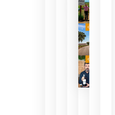
descorcha
sus vinos
para
celebrar
que su
selección
es
Categoría
campeona
del mundo
sin
necesidad
de espera
a que se
juegue la
Categoría
final
julio 16,
2026
La FEV
critica la
reducción
de las
ayudas a
la
promoción
del vino y
alerta del