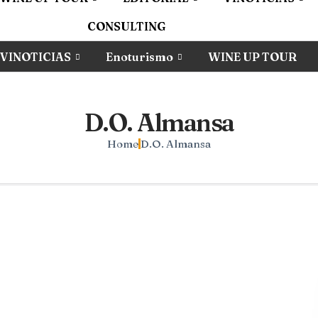
CONSULTING
VINOTICIAS
Enoturismo
WINE UP TOUR
D.O. Almansa
Home
D.O. Almansa