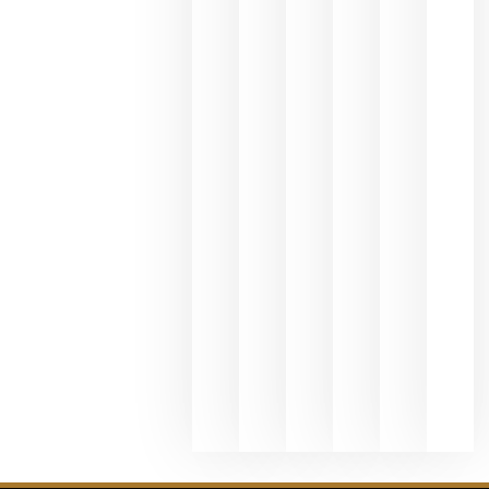
une Ribera
del Duero
y
Valdeorras
en una
exposició
fotográfic
dedicada
al godello
junio 24,
2026
La apuest
de
Bodegas
Hispano
Suizas por
el magnu
que desafí
al
Champagn
junio 24,
2026