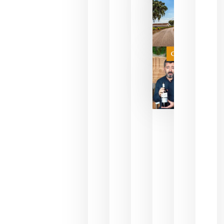
del mundo
sin
necesidad
de espera
a que se
juegue la
Categoría
final
julio 16,
2026
La FEV
critica la
reducción
de las
ayudas a
la
promoción
del vino y
alerta del
impacto
para las
bodegas
españolas
julio 13,
2026