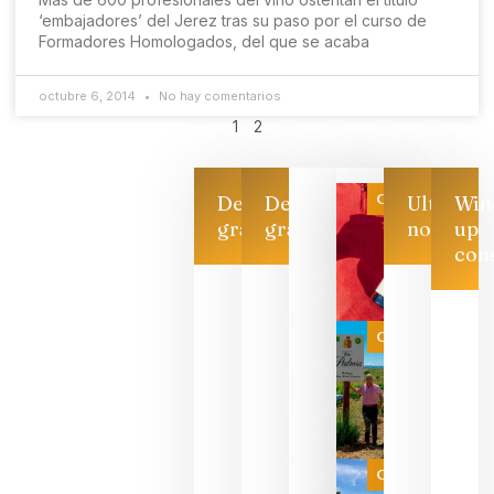
‘embajadores’ del Jerez tras su paso por el curso de
Formadores Homologados, del que se acaba
octubre 6, 2014
No hay comentarios
1
2
Categoría
Descarga
Descarga
Ultimas
Win
gratis
gratis
noticias
up
con
Las 7
bodegas
que ya
Categoría
pueden
descorcha
sus vinos
para
celebrar
que su
selección
es
Categoría
campeona