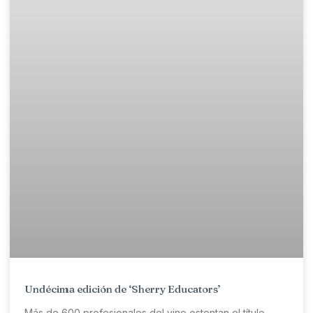
Undécima edición de ‘Sherry Educators’
Más de 600 profesionales del vino ostentan el título