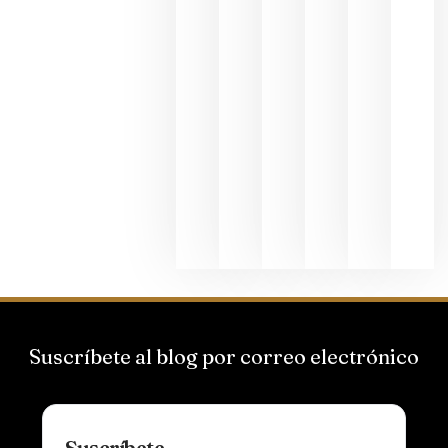
junio 24,
2026
La apuest
de
Bodegas
Hispano
Suizas por
el magnu
que desafí
al
Champagn
junio 24,
2026
Suscríbete al blog por correo electrónico
Suscríbete