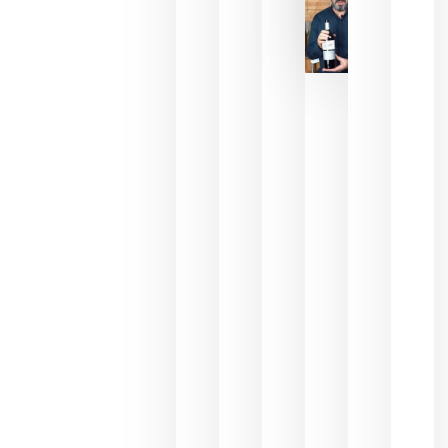
La FEV
critica la
reducción
de las
ayudas a
la
promoción
del vino y
alerta del
impacto
para las
bodegas
españolas
julio 13,
2026
HIP 2027
reunirá en
Madrid al
sector
Horeca
para defini
las
prioridade
de la