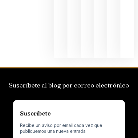
de
Bodegas
Hispano
Suizas por
el magnu
que desafí
al
Champagn
junio 24,
2026
Suscríbete al blog por correo electrónico
Suscríbete
Recibe un aviso por email cada vez que
publiquemos una nueva entrada.