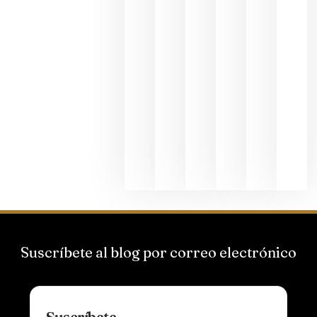
junio 24,
2026
La apuest
de
Bodegas
Hispano
Suizas por
el magnu
que desafí
al
Champagn
junio 24,
2026
Suscríbete al blog por correo electrónico
Suscríbete