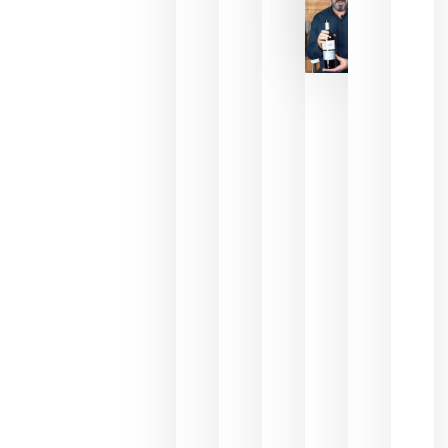
La FEV
critica la
reducción
de las
ayudas a
la
promoción
del vino y
alerta del
impacto
para las
bodegas
españolas
julio 13,
2026
HIP 2027
reunirá en
Madrid al
sector
Horeca
para defini
las
prioridade
de la