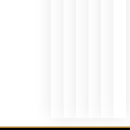
une Ribera
del Duero
y
Valdeorras
en una
exposició
fotográfic
dedicada
al godello
junio 24,
2026
La apuest
de
Bodegas
Hispano
Suizas por
el magnu
que desafí
al
Champagn
junio 24,
2026