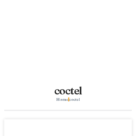
coctel
Home
coctel