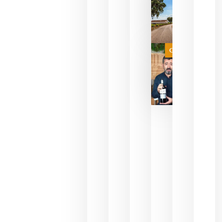
del mundo
sin
necesidad
de espera
a que se
juegue la
Categoría
final
julio 16,
2026
La FEV
critica la
reducción
de las
ayudas a
la
promoción
del vino y
alerta del
impacto
para las
bodegas
españolas
julio 13,
2026
HIP 2027