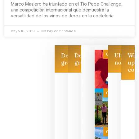
Marco Masiero ha triunfado en el Tío Pepe Challenge,
una competición internacional que demuestra la
versatilidad de los vinos de Jerez en la coctelería.
mayo 16, 2019
No hay comentarios
Categoría
Descarga
Descarga
Ultimas
Win
gratis
gratis
noticias
up
con
Las 7
bodegas
que ya
Categoría
pueden
descorcha
sus vinos
para
celebrar
que su
selección
es
Categoría
campeona