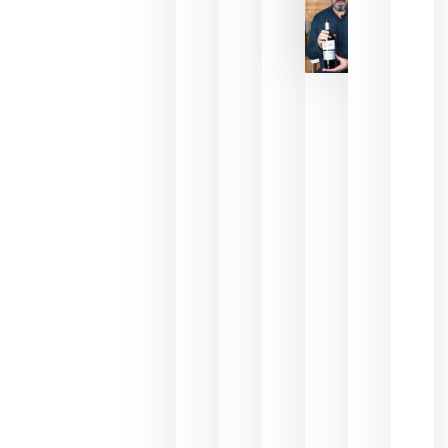
La FEV
critica la
reducción
de las
ayudas a
la
promoción
del vino y
alerta del
impacto
para las
bodegas
españolas
julio 13,
2026
HIP 2027
reunirá en
Madrid al
sector
Horeca
para defini
las
prioridade
de la