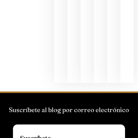
junio 24,
2026
La apuest
de
Bodegas
Hispano
Suizas por
el magnu
que desafí
al
Champagn
junio 24,
2026
Suscríbete al blog por correo electrónico
Suscríbete