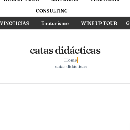
CONSULTING
VINOTICIAS
Enoturismo
WINE UP TOUR
G
catas didácticas
Home
catas didácticas