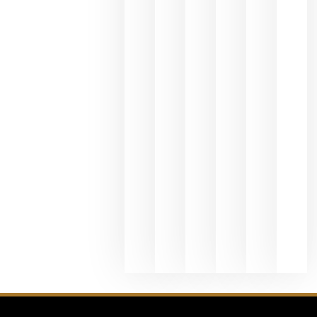
espirituos
en España
se realiza
en la
hostelería
julio 8, 20
Pago de
los
Capellane
une Ribera
del Duero
y
Valdeorras
en una
exposició
fotográfic
dedicada
al godello
junio 24,
2026