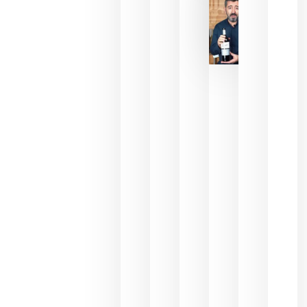
bodegas
que ya
pueden
descorcha
sus vinos
para
celebrar
que su
selección
es
campeona
del mundo
sin
necesidad
de espera
a que se
juegue la
final
julio 16,
2026
La FEV
critica la
reducción
de las
ayudas a
la