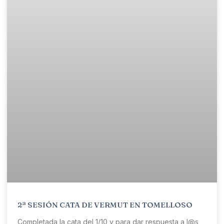
2ª SESIÓN CATA DE VERMUT EN TOMELLOSO
Completada la cata del 1/10 y para dar respuesta a l@s