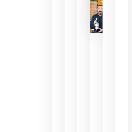
Categoría
final
julio 16,
2026
La FEV
critica la
reducción
de las
ayudas a
la
promoción
del vino y
alerta del
impacto
para las
bodegas
españolas
julio 13,
2026
HIP 2027
reunirá en
Madrid al
sector
Horeca
para defini
las