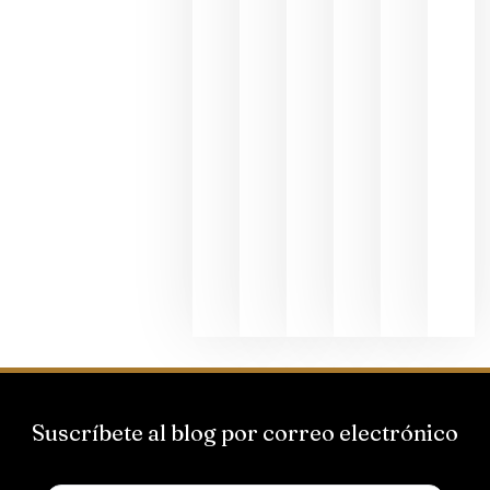
dedicada
al godello
junio 24,
2026
La apuest
de
Bodegas
Hispano
Suizas por
el magnu
que desafí
al
Champagn
junio 24,
2026
Suscríbete al blog por correo electrónico