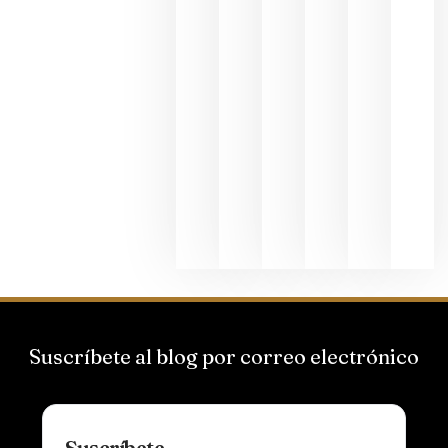
junio 24,
2026
La apuest
de
Bodegas
Hispano
Suizas por
el magnu
que desafí
al
Champagn
junio 24,
2026
Suscríbete al blog por correo electrónico
Suscríbete