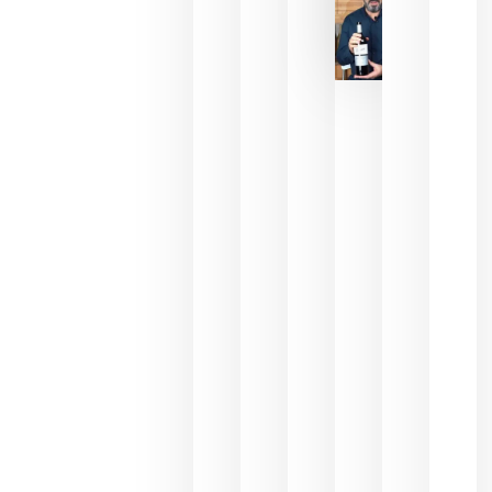
La FEV
critica la
reducción
de las
ayudas a
la
promoción
del vino y
alerta del
impacto
para las
bodegas
españolas
julio 13,
2026
HIP 2027
reunirá en
Madrid al
sector
Horeca
para defini
las
prioridade
de la