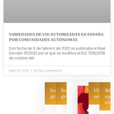
VARIEDADES DE VID AUTORIZADAS EN ESPAÑA
POR COMUNIDADES AUTÓNOMAS
Con fecha de 9 de febrero de 2022 se publicaba el Real
Decreto 111/2022 por el que se modifica el R.D. 1338/2018
de octubre del
mayo 21, 2022
No hay comentarios
Categoría
Descarga
Descarga
Ultimas
Win
gratis
gratis
noticias
up
con
Las 7