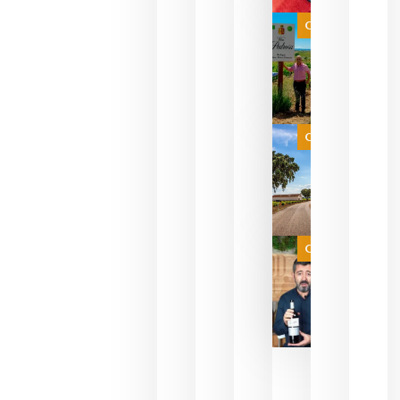
bodegas
que ya
Categoría
pueden
descorcha
sus vinos
para
celebrar
que su
selección
es
Categoría
campeona
del mundo
sin
necesidad
de espera
a que se
juegue la
Categoría
final
julio 16,
2026
La FEV
critica la
reducción
de las
ayudas a
la