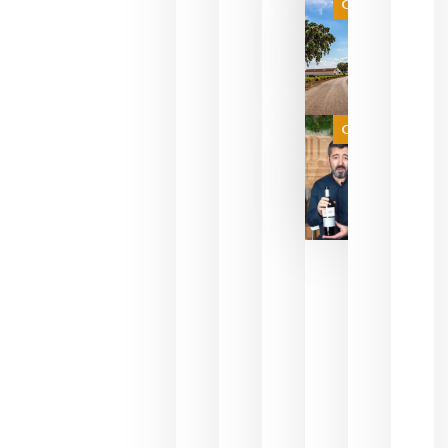
es
Categoría
campeona
del mundo
sin
necesidad
de espera
a que se
juegue la
Categoría
final
julio 16,
2026
La FEV
critica la
reducción
de las
ayudas a
la
promoción
del vino y
alerta del
impacto
para las
bodegas
españolas
julio 13,
2026