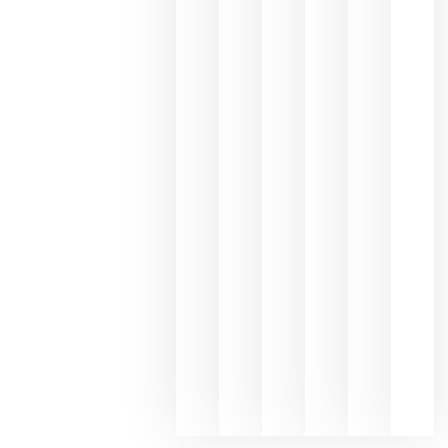
Capellane
une Ribera
del Duero
y
Valdeorras
en una
exposició
fotográfic
dedicada
al godello
junio 24,
2026
La apuest
de
Bodegas
Hispano
Suizas por
el magnu
que desafí
al
Champagn
junio 24,
2026