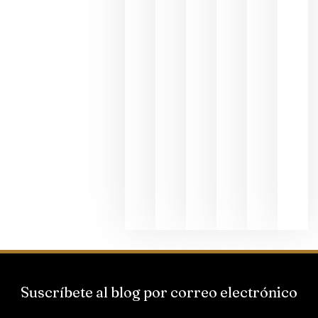
fotográfic
dedicada
al godello
junio 24,
2026
La apuest
de
Bodegas
Hispano
Suizas por
el magnu
que desafí
al
Champagn
junio 24,
2026
Suscríbete al blog por correo electrónico