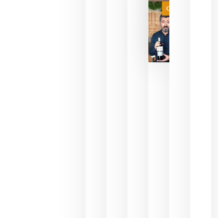
juegue la
Categoría
final
julio 16,
2026
La FEV
critica la
reducción
de las
ayudas a
la
promoción
del vino y
alerta del
impacto
para las
bodegas
españolas
julio 13,
2026
HIP 2027
reunirá en
Madrid al
sector
Horeca
para defini