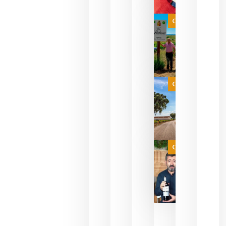
Las 7
bodegas
que ya
Categoría
pueden
descorcha
sus vinos
para
celebrar
que su
selección
es
Categoría
campeona
del mundo
sin
necesidad
de espera
a que se
juegue la
Categoría
final
julio 16,
2026
La FEV
critica la
reducción
de las
ayudas a
la