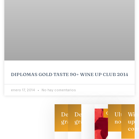
DIPLOMAS GOLD TASTE 90+ WINE UP CLUB 2014
enero 17, 2014
No hay comentarios
Categoría
Descarga
Descarga
Ultimas
Win
gratis
gratis
noticias
up
con