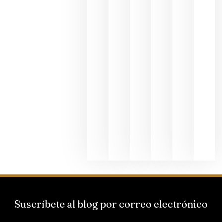
fotográfic
dedicada
al godello
junio 24,
2026
La apuest
de
Bodegas
Hispano
Suizas por
el magnu
que desafí
al
Champagn
junio 24,
2026
Suscríbete al blog por correo electrónico