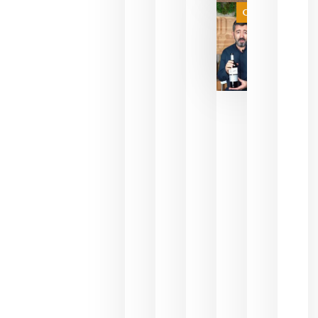
juegue la
Categoría
final
julio 16,
2026
La FEV
critica la
reducción
de las
ayudas a
la
promoción
del vino y
alerta del
impacto
para las
bodegas
españolas
julio 13,
2026
HIP 2027
reunirá en
Madrid al
sector
Horeca
para defini