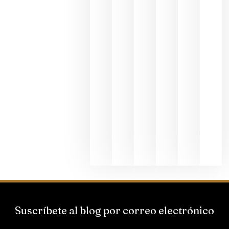
fotográfic
dedicada
al godello
junio 24,
2026
La apuest
de
Bodegas
Hispano
Suizas por
el magnu
que desafí
al
Champagn
junio 24,
2026
Suscríbete al blog por correo electrónico