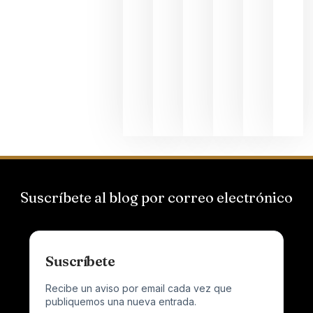
de
Bodegas
Hispano
Suizas por
el magnu
que desafí
al
Champagn
junio 24,
2026
Suscríbete al blog por correo electrónico
Suscríbete
Recibe un aviso por email cada vez que
publiquemos una nueva entrada.