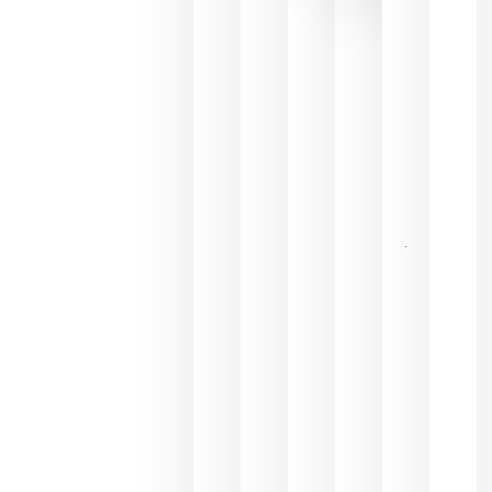
de las
ayudas a
la
promoción
del vino y
alerta del
impacto
para las
bodegas
españolas
julio 13,
2026
HIP 2027
reunirá en
Madrid al
sector
Horeca
para defini
las
prioridade
de la
hostelería
del futuro
julio 9,
2026