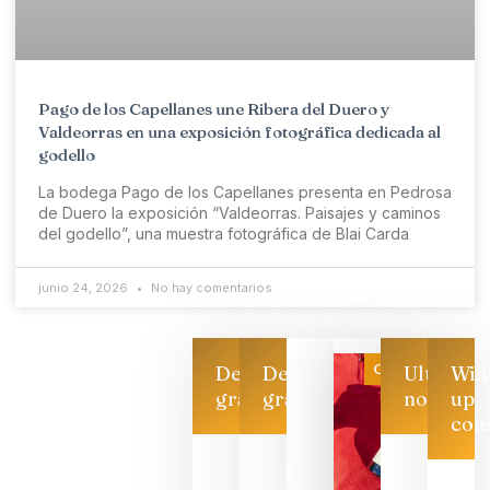
Pago de los Capellanes une Ribera del Duero y
Valdeorras en una exposición fotográfica dedicada al
godello
La bodega Pago de los Capellanes presenta en Pedrosa
de Duero la exposición “Valdeorras. Paisajes y caminos
del godello”, una muestra fotográfica de Blai Carda
junio 24, 2026
No hay comentarios
Categoría
Descarga
Descarga
Ultimas
Win
gratis
gratis
noticias
up
con
Las 7
bodegas