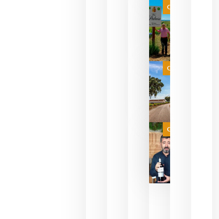
que ya
Categoría
pueden
descorcha
sus vinos
para
celebrar
que su
selección
es
Categoría
campeona
del mundo
sin
necesidad
de espera
a que se
juegue la
Categoría
final
julio 16,
2026
La FEV
critica la
reducción
de las
ayudas a
la
promoción