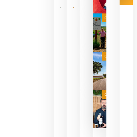
Las 7
bodegas
que ya
Categoría
pueden
descorcha
sus vinos
para
celebrar
que su
selección
es
Categoría
campeona
del mundo
sin
necesidad
de espera
a que se
juegue la
Categoría
final
julio 16,
2026
La FEV
critica la
reducción
de las