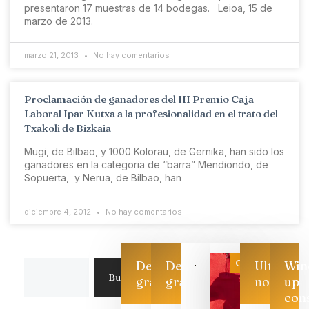
presentaron 17 muestras de 14 bodegas. Leioa, 15 de
marzo de 2013.
marzo 21, 2013
No hay comentarios
Proclamación de ganadores del III Premio Caja
Laboral Ipar Kutxa a la profesionalidad en el trato del
Txakoli de Bizkaia
Mugi, de Bilbao, y 1000 Kolorau, de Gernika, han sido los
ganadores en la categoria de “barra” Mendiondo, de
Sopuerta, y Nerua, de Bilbao, han
diciembre 4, 2012
No hay comentarios
Categoría
Descarga
Descarga
Ultimas
Win
Buscar
gratis
gratis
noticias
up
con