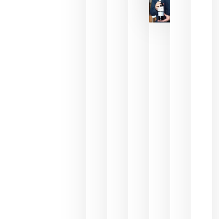
La FEV
critica la
reducción
de las
ayudas a
la
promoción
del vino y
alerta del
impacto
para las
bodegas
españolas
julio 13,
2026
HIP 2027
reunirá en
Madrid al
sector
Horeca
para defini
las
prioridade
de la
hostelería
del futuro