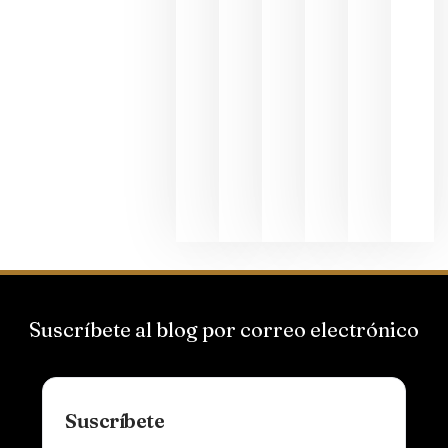
La apuest
de
Bodegas
Hispano
Suizas por
el magnu
que desafí
al
Champagn
junio 24,
2026
Suscríbete al blog por correo electrónico
Suscríbete