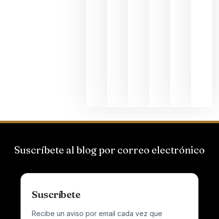
Capellane
une Ribera
del Duero
y
Valdeorras
en una
exposició
fotográfic
dedicada
al godello
junio 24,
2026
Suscríbete al blog por correo electrónico
Suscríbete
Recibe un aviso por email cada vez que