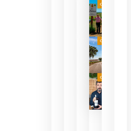
VINOS Y
Categoría
PERFUMES
WINE UP
CONSULTI
ESTRENA 
NUEVO
FORMATO 
EXPERIENC
SENSORIA
Categoría
QUE
FUSIONA
VINO Y AL
PERFUMERÍ
agosto 10,
2026
Categoría
Las 7
bodegas
que ya
pueden
descorcha
sus vinos
para
celebrar
que su
selección
es