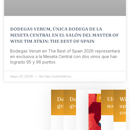
BODEGAS VERUM, ÚNICA BODEGA DE LA
MESETA CENTRAL EN EL SALÓN DEL MASTER OF
WINE TIM ATKIN: THE BEST OF SPAIN
Bodegas Verum en The Best of Spain 2026 representará
en exclusiva a la Meseta Central con dos vinos que han
logrado 95 y 96 puntos
mayo 21, 2026
No hay comentarios
Categoría
Descarga
Descarga
Ultimas
Win
gratis
gratis
noticias
up
con
CATA
CRUZADA