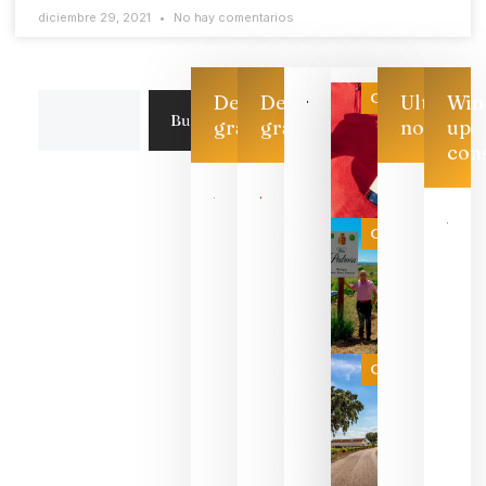
diciembre 29, 2021
No hay comentarios
Categoría
Descarga
Descarga
Ultimas
Win
Buscar
gratis
gratis
noticias
up
con
Las 7
bodegas
que ya
Categoría
pueden
descorcha
sus vinos
para
celebrar
que su
selección
es
Categoría
campeona
del mundo
sin
necesidad
de espera
a que se