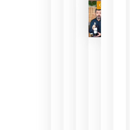
juegue la
Categoría
final
julio 16,
2026
La FEV
critica la
reducción
de las
ayudas a
la
promoción
del vino y
alerta del
impacto
para las
bodegas
españolas
julio 13,
2026
HIP 2027
reunirá en
Madrid al
sector
Horeca
para defini