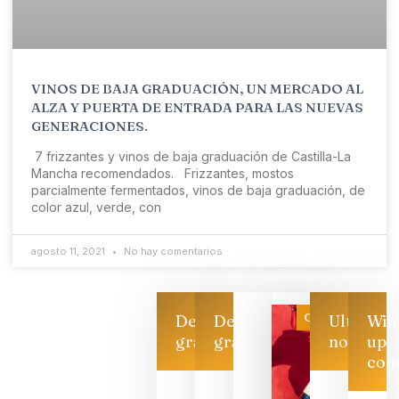
VINOS DE BAJA GRADUACIÓN, UN MERCADO AL
ALZA Y PUERTA DE ENTRADA PARA LAS NUEVAS
GENERACIONES.
7 frizzantes y vinos de baja graduación de Castilla-La
Mancha recomendados. Frizzantes, mostos
parcialmente fermentados, vinos de baja graduación, de
color azul, verde, con
agosto 11, 2021
No hay comentarios
Categoría
Descarga
Descarga
Ultimas
Win
gratis
gratis
noticias
up
con
Las 7