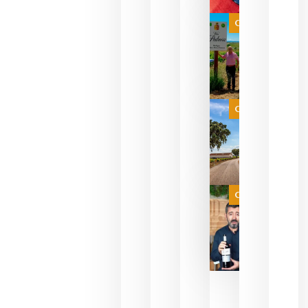
bodegas
que ya
Categoría
pueden
descorcha
sus vinos
para
celebrar
que su
selección
es
Categoría
campeona
del mundo
sin
necesidad
de espera
a que se
juegue la
Categoría
final
julio 16,
2026
La FEV
critica la
reducción
de las
ayudas a
la