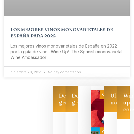
LOS MEJORES VINOS MONOVARIETALES DE
ESPAÑA PARA 2022
Los mejores vinos monovarietales de España en 2022
por la guía de vinos Wine Up!. The Spanish monovarietal
Wine Ambassador
diciembre 29, 2021
No hay comentarios
Categoría
Descarga
Descarga
Ultimas
Win
gratis
gratis
noticias
up
con
Las 7
bodegas
que ya
Categoría