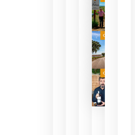
pueden
descorcha
sus vinos
para
celebrar
que su
selección
es
Categoría
campeona
del mundo
sin
necesidad
de espera
a que se
juegue la
Categoría
final
julio 16,
2026
La FEV
critica la
reducción
de las
ayudas a
la
promoción
del vino y
alerta del