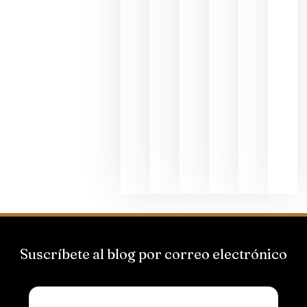
al godello
junio 24,
2026
La apuest
de
Bodegas
Hispano
Suizas por
el magnu
que desafí
al
Champagn
junio 24,
2026
Suscríbete al blog por correo electrónico