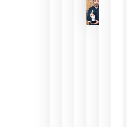
2026
La FEV
critica la
reducción
de las
ayudas a
la
promoción
del vino y
alerta del
impacto
para las
bodegas
españolas
julio 13,
2026
HIP 2027
reunirá en
Madrid al
sector
Horeca
para defini
las
prioridade
de la