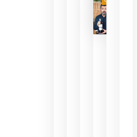
Categoría
final
julio 16,
2026
La FEV
critica la
reducción
de las
ayudas a
la
promoción
del vino y
alerta del
impacto
para las
bodegas
españolas
julio 13,
2026
HIP 2027
reunirá en
Madrid al
sector
Horeca
para defini
las