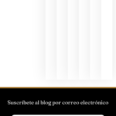
dedicada
al godello
junio 24,
2026
La apuest
de
Bodegas
Hispano
Suizas por
el magnu
que desafí
al
Champagn
junio 24,
2026
Suscríbete al blog por correo electrónico