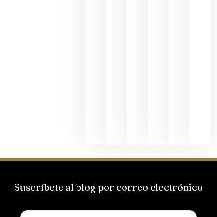
dedicada
al godello
junio 24,
2026
La apuest
de
Bodegas
Hispano
Suizas por
el magnu
que desafí
al
Champagn
junio 24,
2026
Suscríbete al blog por correo electrónico