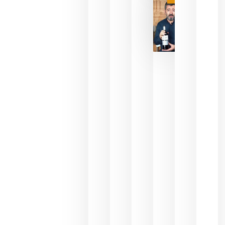
julio 16,
2026
La FEV
critica la
reducción
de las
ayudas a
la
promoción
del vino y
alerta del
impacto
para las
bodegas
españolas
julio 13,
2026
HIP 2027
reunirá en
Madrid al
sector
Horeca
para defini
las
prioridade