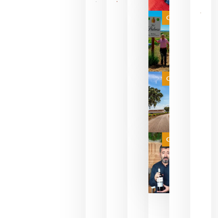
bodegas
que ya
Categoría
pueden
descorcha
sus vinos
para
celebrar
que su
selección
es
Categoría
campeona
del mundo
sin
necesidad
de espera
a que se
juegue la
Categoría
final
julio 16,
2026
La FEV
critica la
reducción
de las
ayudas a
la