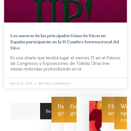
Los autores de las principales Guías de Vinos en
España participarán en la II Cumbre Internacional del
Vino
En una charla que tendrá lugar el viernes 13 en el Palacio
de Congresos y Exposiciones de Toledo Otras tres
mesas redondas profundizarán en la
marzo 9, 2015
No hay comentarios
Categoría
Descarga
Descarga
Ultimas
Win
Buscar
gratis
gratis
noticias
up
con
Las 7