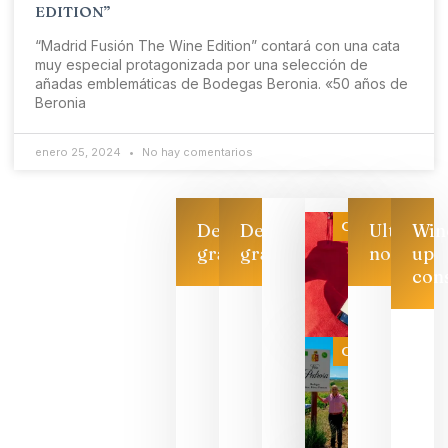
EDITION”
“Madrid Fusión The Wine Edition” contará con una cata
muy especial protagonizada por una selección de
añadas emblemáticas de Bodegas Beronia. «50 años de
Beronia
enero 25, 2024
No hay comentarios
Categoría
Descarga
Descarga
Ultimas
Win
gratis
gratis
noticias
up
con
Las 7
bodegas
que ya
Categoría
pueden
descorcha
sus vinos
para
celebrar
que su