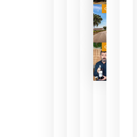
selección
es
Categoría
campeona
del mundo
sin
necesidad
de espera
a que se
juegue la
Categoría
final
julio 16,
2026
La FEV
critica la
reducción
de las
ayudas a
la
promoción
del vino y
alerta del
impacto
para las
bodegas
españolas
julio 13,