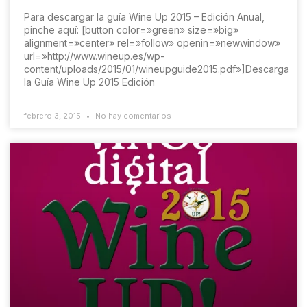
Para descargar la guía Wine Up 2015 – Edición Anual,
pinche aquí: [button color=»green» size=»big»
alignment=»center» rel=»follow» openin=»newwindow»
url=»http://www.wineup.es/wp-
content/uploads/2015/01/wineupguide2015.pdf»]Descarga
la Guía Wine Up 2015 Edición
febrero 3, 2015
No hay comentarios