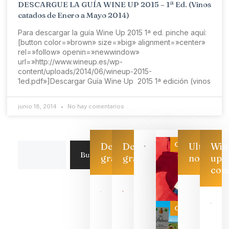
DESCARGUE LA GUÍA WINE UP 2015 – 1ª Ed. (Vinos
catados de Enero a Mayo 2014)
Para descargar la guía Wine Up 2015 1ª ed. pinche aquí:
[button color=»brown» size=»big» alignment=»center»
rel=»follow» openin=»newwindow»
url=»http://www.wineup.es/wp-
content/uploads/2014/06/wineup-2015-
1ed.pdf»]Descargar Guía Wine Up 2015 1ª edición (vinos
junio 18, 2014
No hay comentarios
Categoría
Descarga
Descarga
Ultimas
Win
Buscar
gratis
gratis
noticias
up
con
Las 7
bodegas
que ya
Categoría
pueden
descorcha