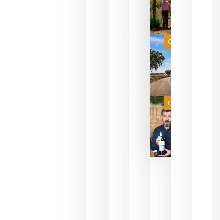
sus vinos
para
celebrar
que su
selección
es
Categoría
campeona
del mundo
sin
necesidad
de espera
a que se
juegue la
Categoría
final
julio 16,
2026
La FEV
critica la
reducción
de las
ayudas a
la
promoción
del vino y
alerta del
impacto
para las