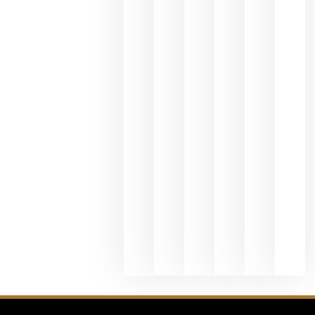
del Duero
y
Valdeorras
en una
exposició
fotográfic
dedicada
al godello
junio 24,
2026
La apuest
de
Bodegas
Hispano
Suizas por
el magnu
que desafí
al
Champagn
junio 24,
2026