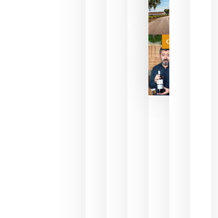
sin
necesidad
de espera
a que se
juegue la
Categoría
final
julio 16,
2026
La FEV
critica la
reducción
de las
ayudas a
la
promoción
del vino y
alerta del
impacto
para las
bodegas
españolas
julio 13,
2026
HIP 2027
reunirá en