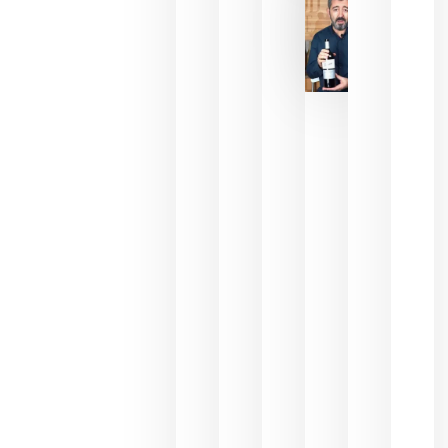
2026
La FEV
critica la
reducción
de las
ayudas a
la
promoción
del vino y
alerta del
impacto
para las
bodegas
españolas
julio 13,
2026
HIP 2027
reunirá en
Madrid al
sector
Horeca
para defini
las
prioridade