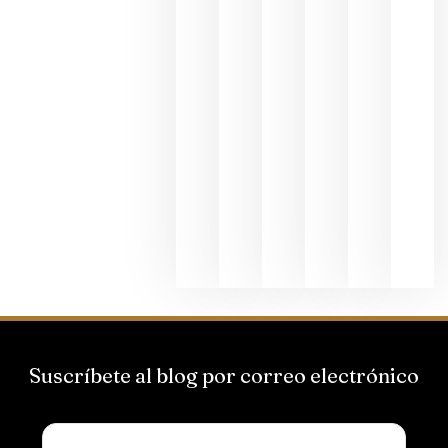
al godello
junio 24,
2026
La apuest
de
Bodegas
Hispano
Suizas por
el magnu
que desafí
al
Champagn
junio 24,
2026
Suscríbete al blog por correo electrónico