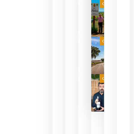
que ya
Categoría
pueden
descorcha
sus vinos
para
celebrar
que su
selección
es
Categoría
campeona
del mundo
sin
necesidad
de espera
a que se
juegue la
Categoría
final
julio 16,
2026
La FEV
critica la
reducción
de las
ayudas a
la
promoción