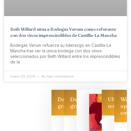
Beth Willard sitúa a Bodegas Verum como referente
con dos vinos imprescindibles de Castilla-La Mancha
Bodegas Verum refuerza su liderazgo en Castilla-La
Mancha tras ser la única bodega con dos vinos
seleccionados por Beth Willard entre los imprescindibles
de la
enero 23, 2026
No hay comentarios
Categoría
Descarga
Descarga
Ultimas
Win
gratis
gratis
noticias
up
con
Las 7
bodegas