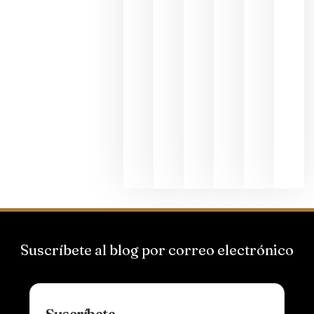
junio 24,
2026
La apuest
de
Bodegas
Hispano
Suizas por
el magnu
que desafí
al
Champagn
junio 24,
2026
Suscríbete al blog por correo electrónico
Suscríbete