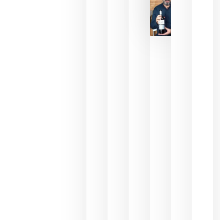
La FEV
critica la
reducción
de las
ayudas a
la
promoción
del vino y
alerta del
impacto
para las
bodegas
españolas
julio 13,
2026
HIP 2027
reunirá en
Madrid al
sector
Horeca
para defini
las
prioridade
de la