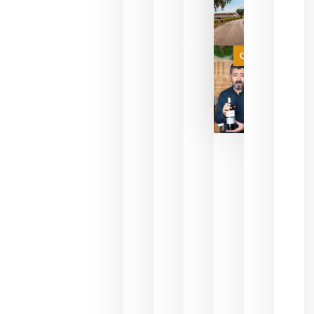
sin
necesidad
de espera
a que se
juegue la
Categoría
final
julio 16,
2026
La FEV
critica la
reducción
de las
ayudas a
la
promoción
del vino y
alerta del
impacto
para las
bodegas
españolas
julio 13,
2026
HIP 2027
reunirá en