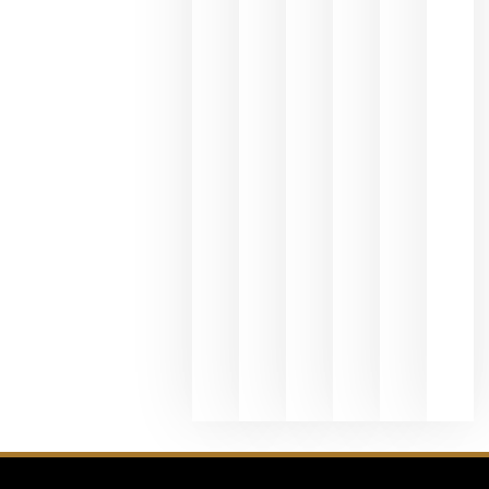
y
Valdeorras
en una
exposició
fotográfic
dedicada
al godello
junio 24,
2026
La apuest
de
Bodegas
Hispano
Suizas por
el magnu
que desafí
al
Champagn
junio 24,
2026