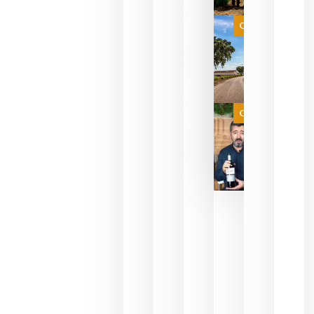
que su
selección
es
Categoría
campeona
del mundo
sin
necesidad
de espera
a que se
juegue la
Categoría
final
julio 16,
2026
La FEV
critica la
reducción
de las
ayudas a
la
promoción
del vino y
alerta del
impacto
para las
bodegas
españolas
julio 13,