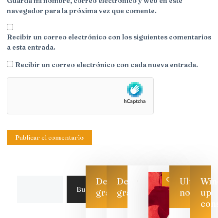
Guarda mi nombre, correo electrónico y web en este
navegador para la próxima vez que comente.
Recibir un correo electrónico con los siguientes comentarios
a esta entrada.
Recibir un correo electrónico con cada nueva entrada.
Categoría
Descarga
Descarga
Ultimas
Win
Buscar
gratis
gratis
noticias
up
con