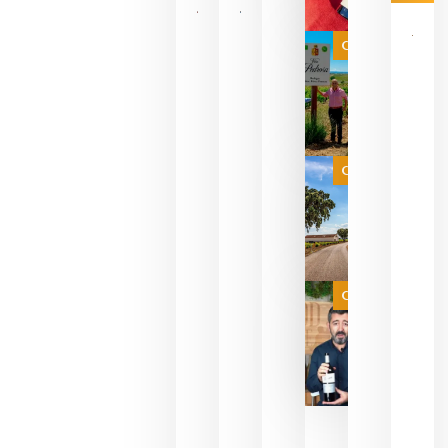
Las 7
bodegas
que ya
Categoría
pueden
descorcha
sus vinos
para
celebrar
que su
selección
es
Categoría
campeona
del mundo
sin
necesidad
de espera
a que se
juegue la
Categoría
final
julio 16,
2026
La FEV
critica la
reducción
de las
ayudas a