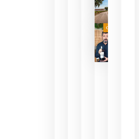
sin
necesidad
de espera
a que se
juegue la
Categoría
final
julio 16,
2026
La FEV
critica la
reducción
de las
ayudas a
la
promoción
del vino y
alerta del
impacto
para las
bodegas
españolas
julio 13,
2026
HIP 2027