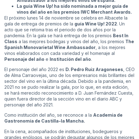
Ambassador a los mejores vinos de España.
La guía Wine Up! ha sido nominada a mejor guía de
vinos del año en los premios IWC Merchant Awards.
El próximo lunes 14 de noviembre se celebra en Albacete la
gala de entrega de premios de la
guía Wine Up! 2022
. Un
acto que se retoma tras el periodo de dos años por la
pandemia. En la gala se hará entrega de los premios
Best In
Class
a las mejores bodegas y vinos del año, los premios
The
Spanish Monovarietal Wine Ambassador
, a los mejores
vinos elaborados con cada variedad y el homenaje al
Personaje del año
e
Institución del año
.
El personaje del año 2022 es
D. Pedro Ruiz Aragoneses
, CEO
de Alma Carraovejas, uno de los empresarios más brillantes del
sector del vino en la última década. Debido a la pandemia, en
2021 no se pudo realizar la gala, por lo que, en esta edición,
se hará merecido reconocimiento a D. Juan Fernández Cuesta,
quien fuera director de la sección vino en el diario ABC y
personaje del año 2021.
Como institución del año, se reconoce a la
Academia de
Gastronomía de Castilla-la Mancha.
En la cena, acompañados de instituciones, bodegueros y
grandes enólogos, se podrán degustar algunos de los mejores