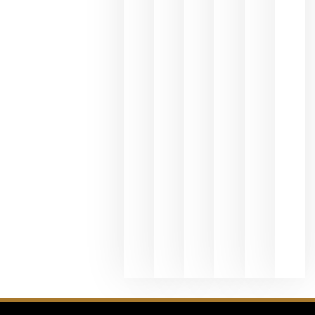
del Duero
y
Valdeorras
en una
exposició
fotográfic
dedicada
al godello
junio 24,
2026
La apuest
de
Bodegas
Hispano
Suizas por
el magnu
que desafí
al
Champagn
junio 24,
2026